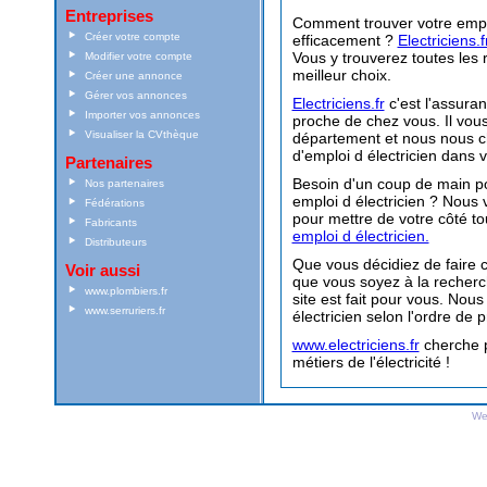
Entreprises
Comment trouver votre
empl
Créer votre compte
efficacement ?
Electriciens.f
Vous y trouverez toutes les 
Modifier votre compte
meilleur choix.
Créer une annonce
Gérer vos annonces
Electriciens.fr
c'est l'assuran
Importer vos annonces
proche de chez vous. Il vous 
Visualiser la CVthèque
département et nous nous c
d'
emploi d électricien
dans vo
Partenaires
Besoin d'un coup de main po
Nos partenaires
emploi d électricien
? Nous v
Fédérations
pour mettre de votre côté t
Fabricants
emploi d électricien.
Distributeurs
Que vous décidiez de faire ca
Voir aussi
que vous soyez à la recher
www.plombiers.fr
site est fait pour vous. Nou
www.serruriers.fr
électricien selon l'ordre de 
www.electriciens.fr
cherche p
métiers de l'électricité !
We