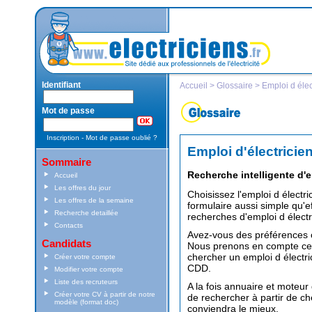
Accueil
>
Glossaire
> Emploi d élec
Emploi d'électricie
Sommaire
Recherche intelligente d'em
Accueil
Les offres du jour
Choisissez l'
emploi d électri
Les offres de la semaine
formulaire aussi simple qu'e
Recherche detaillée
recherches d'
emploi d électr
Contacts
Avez-vous des préférences c
Candidats
Nous prenons en compte ce 
chercher un
emploi d électri
Créer votre compte
CDD.
Modifier votre compte
Liste des recruteurs
A la fois annuaire et moteur
Créer votre CV à partir de notre
de rechercher à partir de ch
modèle (format doc)
conviendra le mieux.